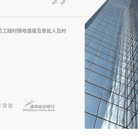
一个系统，多账套，并且同一
员工随时随地填报及审批人及时
能化管理水平，大大降低了财务
台，有效支持员工快捷简便报
理流程，提升费用报销。