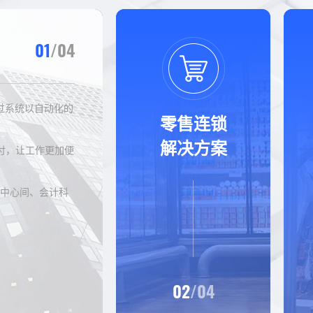
01
/04
过系统以自动化的
零售连锁
解决方案
付，让工作更加便
本中心间、会计科
02
/04