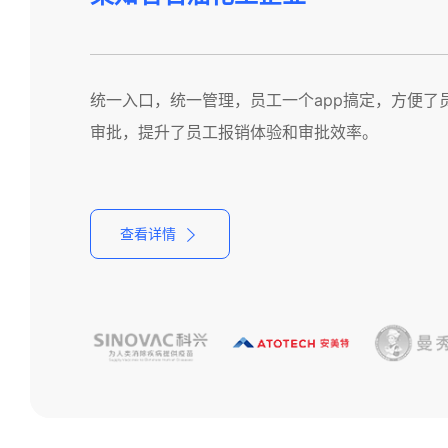
喜报销针对该知名医药企业单独提供的解决方案，
统一入口，统一管理，员工一个app搞定，方便了
通过OCR发票智能化采集与查验，增强了票据智
建一套适应本公司管理要求的自动化报销与付款平
个账套下的公司实现了数据权限隔离。
审批，提升了员工报销体验和审批效率。
票据审核的工作量。
销，严格管理对公支付，规范报销、审批等业务处
查看详情
查看详情
查看详情
查看详情