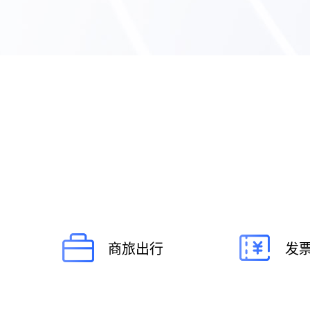
08
智能报表
09
备用金管理
010
企业虚拟卡
商旅出行
发