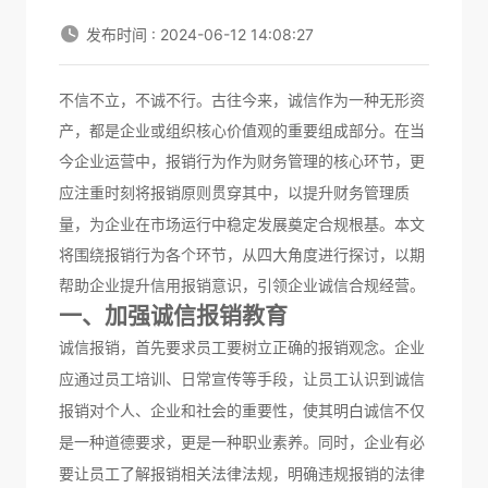
发布时间 : 2024-06-12 14:08:27
不信不立，不诚不行。古往今来，诚信作为一种无形资
产，都是企业或组织核心价值观的重要组成部分。在当
今企业运营中，
报销行为作为财务管理的核心环节，更
应注重
时刻将报销原则贯穿其中，以提升财务管理质
量，为企业在市场运行中稳定发展奠定合规根基。本文
将围绕报销行为各个环节，从四大角度进行探讨，以期
帮助企业提升信用报销意识，引领企业诚信合规经营。
一、
加强诚信报销教育
诚信报销，首先要求员工
要
树立正确的报销观念。企业
应通过
员工
培训、
日常
宣传等手段，让员工认识到诚信
报销
对个人、企业和社会
的重要性，使其明白诚信不仅
是一种道德要求，更是一种职业素养。
同时，企业有必
要让员工了解报销相关法律法规，明确违规报销的法律