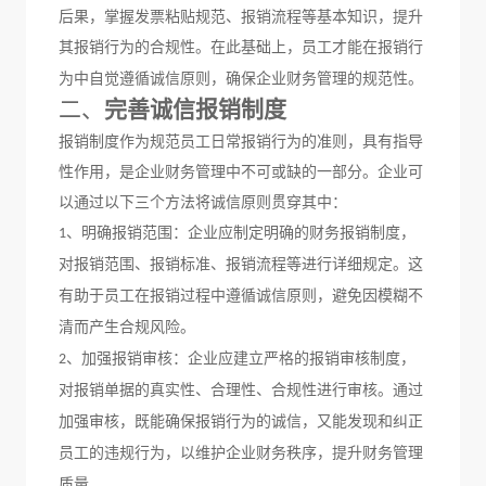
后果，掌握发票粘贴规范、报销流程等基本知识，提升
其报销行为的合规性。
在此基础上，员工才能在报销行
为中自觉遵循诚信原则，确保企业财务管理的规范性。
二、
完善诚信报销制度
报销制度作为规范员工日常报销行为的准则，具有指导
性作用，是企业财务管理中不可或缺的一部分。企业可
以通过以下三个方法将诚信原则贯穿其中：
、
明确报销范围：企业应制定明确的
财务
报销
制度
，
1
对报销范围、报销标准、报销流程等进行详细规定。这
有助于员工在报销过程中遵循诚信原则，避免因模糊不
清而产生
合规
风险。
、
加强报销审核：企业应建立严格的报销审核制度，
2
对报销单据的真实性、合理性、合规性进行审核。通过
加强审核，既能确保报销行为的诚信，又能发现和纠正
员工的违规行为，
以
维护企业财务秩序
，提升财务管理
质量
。