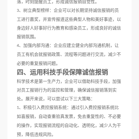
落，时刻提醒员工，形成诚信报销自觉性。
、
树立典型榜样：企业
可以对长期坚持诚信报销的员
3
工进行嘉奖，并宣传报道这些典型人物和美好事迹，以
身边好人好事好行为教育和感染员工，形成良好的诚信
报销氛围。
、
加强内部沟通：企业应建立健全内部沟通机制，让
4
员工有机会就报销政策、流程等问题进行交流，
减少不
必要的重复报销问题
。
四、运用科技手段保障诚信
报销
科学技术是第一生产力，企业可以借助科技手段，加强
对员工报销行为的监控和管理，确保诚信报销落到实
处。展开来说，可以尝试以下三大策略：
、积极引入费控报销
系统：通过
引入费控报销系统比
1
如喜报销
，
自动查重验真发票，免去重复性的、不必要
的操作，
实现报销流程的自动化、透明化，减少人为干
预，降低违规风险。