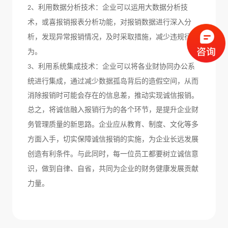
、
利用
数据
分析
技术
：企业可以
运用大数据分析技
2
术，或喜报销报表分析功能
，对报销数据进行深入分
析，发现异常
报销
情况，及时采取措施，
减少
违规行
为。
、利用系统集成技术：企业可以将各业财协同办公系
3
统进行集成，通过减少数据孤岛背后的造假空间，从而
消除报销时可能会存在的信息差，推动实现诚信报销。
总之，将诚信融入报销行为的各个环节，是提升企业财
务管理质量的新思路。企业应从
教育、制度、文化
等多
方面入手，切实保障诚信报销的实施，为
企业长远发展
创造有利条件。
与此同时，
每一位员工都要树立诚信意
识，做到自律、自省，共同为企业的
财务健康
发展贡献
力量。