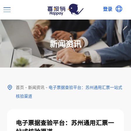
登录
新闻资讯
首页
-
新闻资讯
-
电子票据查验平台：苏州通用汇票一站式
核验渠道
电子票据查验平台：苏州通用汇票一