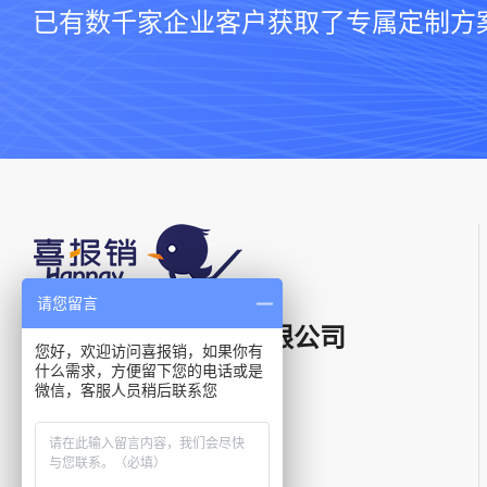
已有数千家企业客户获取了专属定制方
请您留言
上海星汉信息技术有限公司
您好，欢迎访问喜报销，如果你有
什么需求，方便留下您的电话或是
微信，客服人员稍后联系您
电话：
400-021-5799