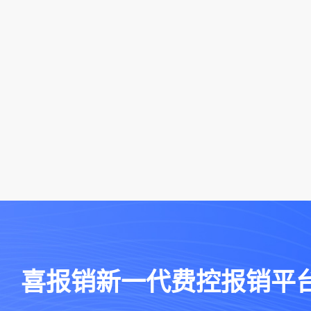
veri.chinatax
写票据号码、开票日期
日期及校验码后六位）
不到票据等常见问题解
APP扫码或手动输入查
喜报销新一代费控报销平