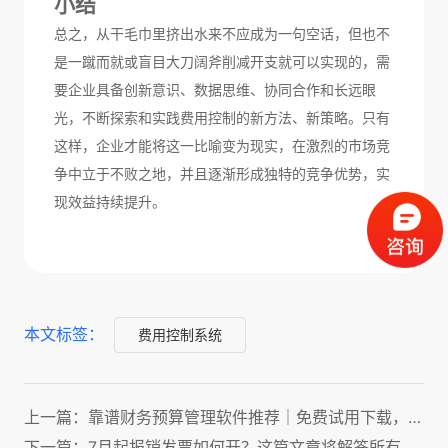
小结
总之，从干毛巾里挤出水来
不应成为一句空话，但也不
是一蹴而就或盲目大刀阔斧削减开支就可以实现的
，需
要企业具备创新意识、数据思维、协同合作和长远眼
光
，
不断探索和实践费用控制的新方法、新策略。只有
这样，企业才能
将这一比喻变为现实，
在激烈的市场竞
争中立于不败之地，
并且逐渐形成独特的竞争优势，
实
现效益持续提升。
本文标签：
费用控制系统
上一篇：靠谱财务预算管理软件推荐｜免费试用下载，适配企业预算、决算全流程
下一篇：7月起报销发票如何开？这篇文章将解答所有人的疑问！