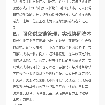
能
压抑
员工的积极性和创造力。企业可以尝试创新
正向
激励
模式，
比如部门如果长期主动控制成本，可以获得
相应绩效激励，分享到效益提升的成果，从而激发内部
活力，
让每一位员工都成为节支增效的参与者和推动
者。
四、强化供应链管理，实现协同降本
现代企业竞争不再是单个企业的较量，而是整个供应链
的对抗。企业应加强与上下游合作伙伴的沟通协作，共
同推进成本控制。例如，通过
喜报销，在差旅预定时使
用自动比价功能，预定更具有性价比的车次或酒店，实
现差旅成本的降低；也可以通过喜报销，与其他差旅供
应商或企业采购消费平台进行合作，
建立长期稳定的合
作关系，实现
对公
采购成本的降低；
又或者，集成费控
报销系统与其他办公平台或消费平台，
通过信息共享，
减少信息孤岛，消除信息差，从而提高各方工作效率，
实现协同降本。