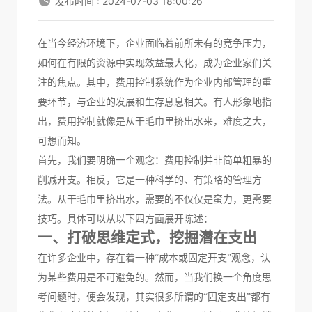
发布时间 : 2024-07-03 18:00:26
在当今经济环境下，企业面临着前所未有的竞争压力，
如何在有限的资源中实现效益最大化，成为企业家们关
注的焦点。其中，
费用控制系统
作为企业内部管理的重
要环节，
与
企业的发展和生存
息息相关
。有人形象地
指
出
，费用控制就像是从干毛巾里挤出水来，难度之大，
可想而知。
首先，我们要明确一个观念：费用控制并非简单
粗暴
的
削减开支。相反，它是一种科学的、有策略的管理方
法。从干毛巾里挤出水，需要的不仅仅是
蛮力
，更需要
技巧。
具体可以从以下四方面展开陈述：
一、打破思维定式，挖掘潜在
支出
在许多企业中，存在着一种
“
成本或固定开支
”观念，认
为某些费用是不可避免的。然而，当我们换一个角度思
考问题时，便会发现，其实很多所谓的“固定
支出
”都有