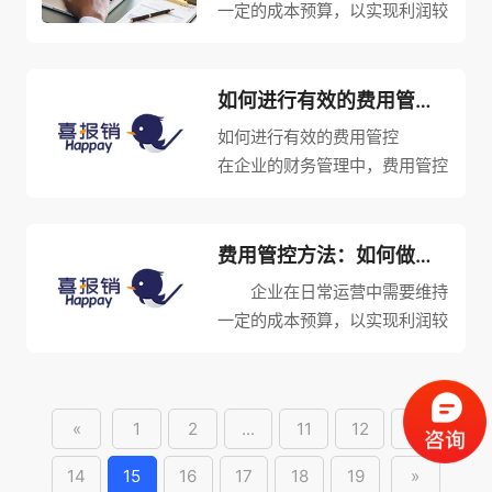
一定的成本预算，以实现利润较
管理...
大化，但费用的增加也可能带来
盈利的下降。因此，费用管控变
得越来越重要。那么，如何做好
如何进行有效的费用管控？需要注意哪些事项？
预算管理呢？ 第一，制定
如何进行有效的费用管控
预算计划 在开展任何预算...
在企业的财务管理中，费用管控
是非常重要的一环。一个企业的
成本控制实际上就是费用控制，
而费用管控则是成本控制的核
费用管控方法：如何做好预算管理
心。费用管控可以帮助企业有效
企业在日常运营中需要维持
管理其开支，减少不必要的支
一定的成本预算，以实现利润较
出，并...
大化，但费用的增加也可能带来
盈利的下降。因此，费用管控变
得越来越重要。那么，如何做好
«
1
2
...
11
12
13
预算管理呢？ 第一，制定
预算计划 在开展任何预算...
14
15
16
17
18
19
»