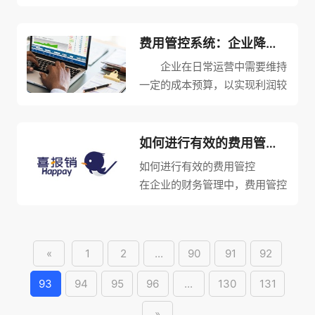
持，为企业中的员工提供各种报
销服务。其主要功能包括报销申
请、审批、核算、记录等一系列
费用管控系统：企业降低成本的有力工具
过程，以实现企业内部各类费用
企业在日常运营中需要维持
的科学化管理。在如今越来越重
一定的成本预算，以实现利润较
视效率...
大化，但费用的增加也可能带来
盈利的下降。因此，费用管控变
得越来越重要。那么，如何做好
如何进行有效的费用管控？需要注意哪些事项？
预算管理呢？ 第一，制定
如何进行有效的费用管控
预算计划 在开展任何预算...
在企业的财务管理中，费用管控
是非常重要的一环。一个企业的
成本控制实际上就是费用控制，
而费用管控则是成本控制的核
«
1
2
...
90
91
92
心。费用管控可以帮助企业有效
管理其开支，减少不必要的支
93
94
95
96
...
130
131
出，并...
»