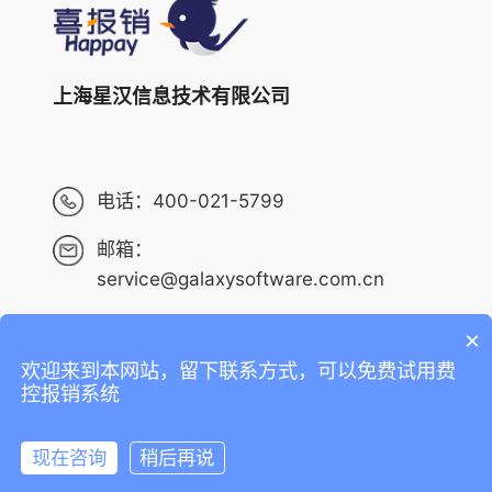
上海星汉信息技术有限公司
电话：
400-021-5799
邮箱：
service@galaxysoftware.com.cn
×
欢迎来到本网站，留下联系方式，可以免费试用费
Copyright ©2013-2023 上海星汉信息技术有限公司 版权
控报销系统
所有 ALL RIGHTS RESERVED.
沪ICP备14001765号-6
现在咨询
稍后再说
沪公网安备 31010402010073号
在线咨询
拨打电话