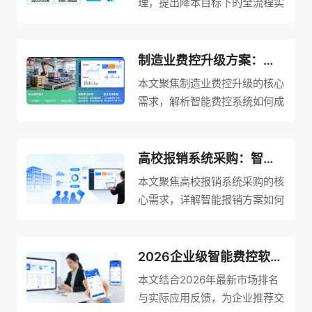
理，提出降本目标下的全流程实
施策略。通过细分岗位场景制定
个性化规则、搭建分级权限体系
规范流程、结合动态调整与实时
制造业费控升级方案：如何借智能费控系统推动财务降本？
预警筑牢防线，帮助零售企业破
本文聚焦制造业费控升级的核心
解多门店复杂需求下的管控难
需求，解析智能费控系统如何成
题，实现制度刚性托底与场景柔
为财务降本的有效路径。通过联
性适配的有机统一，真正推动降
动业务数据自动生成预算、
本增效落地。
OCR智能审核、费用动态监控
高校报销系统采购：智能方案赋能校园费控管理降本提效！
与风险预警，系统重构制造业费
本文聚焦高校报销系统采购的核
控体系，帮助企业实现从“节流”
心需求，详解智能报销方案如何
到“增效”的质变，在激烈竞争中
赋能校园费控管理。通过票据智
筑牢成本优势。
能识别、线上审批流转、预算精
准管控与数据统计分析，系统有
2026企业级智能费控软件市场排名Top推荐
效破解传统报销流程繁琐、监管
本文结合2026年最新市场排名
难等痛点，实现降本提效，为高
与实际应用反馈，为企业推荐交
校财务数字化转型与高质量发展