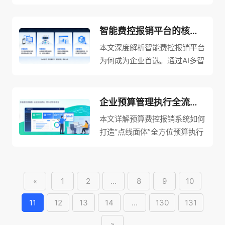
互流畅、功能适配的智能费控软
提供坚实保障。
件。从头部软件的自动化能力、
个性化交互设置到全球化合规适
智能费控报销平台的核心优势：为什么企业都选SaaS报销系统？
配，全面解析选型要点，并提供
本文深度解析智能费控报销平台
官方下载指南与免费试用建议，
为何成为企业首选。通过AI多智
助力企业找到真正释放财务价值
能体体系实现发票稽核、比价、
的智能费控解决方案。
审批等全流程智能化，构建无缝
集成的费用管理生态，让费控系
企业预算管理执行全流程与费控报销解决方案
统从执行工具进化为可学习、可
本文详解预算费控报销系统如何
预测的“智能中枢”，这正是
打造“点线面体”全方位预算执行
SaaS报销系统赋能企业实现精
动态监控方案。通过与预算编制
细化管控与战略决策的核心优势
系统对接，实现预算节点追踪、
所在。
多维度多强度管控及事前预警-
«
1
2
...
8
9
10
事中核查-事后回溯全流程闭
环，助力企业规范资金使用行
11
12
13
14
...
130
131
为，让预算执行真正成为战略落
地与经营管理的有效抓手。
»