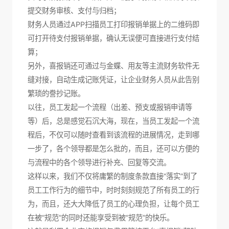
提交财务审核、支付与归档；
财务人员通过APP扫描员工打印报销单据上的二维码即
可打开待支付报销单据，确认无误便可直接进行支付结
算；
另外，喜报销还可通过与金蝶、用友等主流财务软件无
缝对接，自动生成记账凭证，让企业财务人员从此告别
繁琐的誊抄记账。
以往，员工发起一个流程（出差、预支或报销申请等
等）后，总是感觉石沉大海，现在，当员工发起一个流
程后，不仅可以随时查看到该流程的进展情况，走到哪
一步了，各个领导都是怎么批的，而且，还可以方便的
与流程中的各个领导进行补充、回复等交流。
这样以来，我们不仅将庸繁的制度条款直接“落实”到了
员工工作行为的细节中，时时刻刻规范了所有员工的行
为，而且，还大大降低了员工的心理负担，让每个员工
在被“规范”的同时还能享受到被“规范”的快乐。