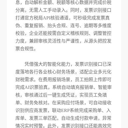
息，自动解析金额、税额等核心数据并完成价税
分离，无需人工手动录入。同时，发票识别接口
打通官方税局
API核验通道，可秒级完成发票真
伪、重复报销、抬头合规、连号、逾期等多维度
校验，企业还能按需自定义稽核规则、调整管控
力度，兼顾审核灵活性与严谨性，从源头把控发
票合规性。
凭借强大的智能化能力，发票识别接口已深
度落地各行各业核心财务场景，适配企业多元化
财税需求。在费用报销场景，员工拍照上传即可
完成
AI识票验真，系统自动填充报销单、智能审
核，审核通过后一键生成凭证，实现员工免填
单、财务免核对。在采购应付场景，可自动接收
识别供应商发票，联动ERP系统完成采购单、入
库单、发票三单匹配，自动生成付款申请，异常
情况实时预警。此外，发票识别接口还能高效完