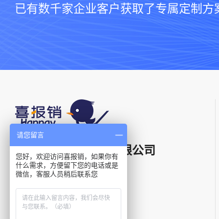
已有数千家企业客户获取了专属定制方
请您留言
上海星汉信息技术有限公司
您好，欢迎访问喜报销，如果你有
什么需求，方便留下您的电话或是
微信，客服人员稍后联系您
电话：
400-021-5799