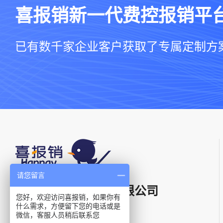
喜报销新一代费控报销平
已有数千家企业客户获取了专属定制方
请您留言
上海星汉信息技术有限公司
您好，欢迎访问喜报销，如果你有
什么需求，方便留下您的电话或是
微信，客服人员稍后联系您