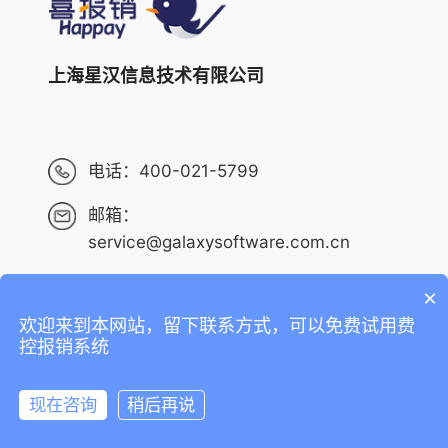
上海星汉信息技术有限公司
电话：
400-021-5799
邮箱：
service@galaxysoftware.com.cn
×
欢迎来到本网站，留下联系方式，可以免费试用费
Copyright ©2013-2023 上海星汉信息技术有限公司 版权
控报销系统
所有 ALL RIGHTS RESERVED.
沪ICP备14001765号-6
现在咨询
稍后再说
沪公网安备 31010402010073号
在线咨询
拨打电话