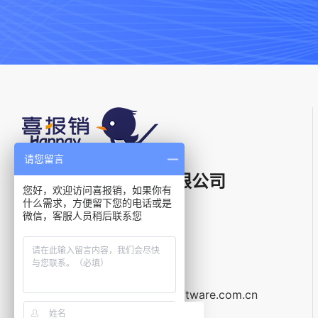
请您留言
上海星汉信息技术有限公司
您好，欢迎访问喜报销，如果你有
什么需求，方便留下您的电话或是
微信，客服人员稍后联系您
电话：
400-021-5799
邮箱：
service@galaxysoftware.com.cn