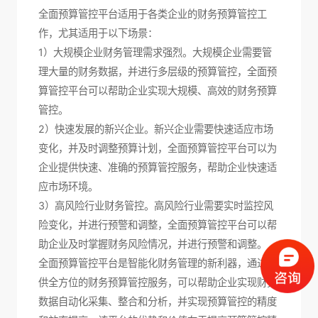
全面预算管控平台适用于各类企业的财务预算管控工
作，尤其适用于以下场景：
1）大规模企业财务管理需求强烈。大规模企业需要管
理大量的财务数据，并进行多层级的预算管控，全面预
算管控平台可以帮助企业实现大规模、高效的财务预算
管控。
2）快速发展的新兴企业。新兴企业需要快速适应市场
变化，并及时调整预算计划，全面预算管控平台可以为
企业提供快速、准确的预算管控服务，帮助企业快速适
应市场环境。
3）高风险行业财务管控。高风险行业需要实时监控风
险变化，并进行预警和调整，全面预算管控平台可以帮
助企业及时掌握财务风险情况，并进行预警和调整。
全面预算管控平台是智能化财务管理的新利器，通过提
供全方位的财务预算管控服务，可以帮助企业实现财务
数据自动化采集、整合和分析，并实现预算管控的精度