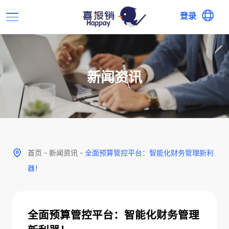
登录
新闻资讯
首页
-
新闻资讯
-
全面预算管控平台：智能化财务管理新利
器！
全面预算管控平台：智能化财务管理