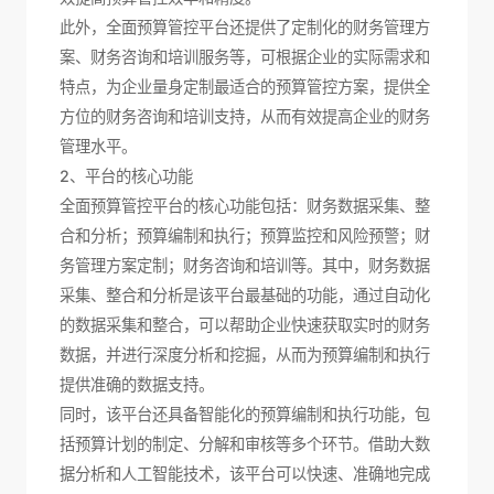
此外，全面预算管控平台还提供了定制化的财务管理方
案、财务咨询和培训服务等，可根据企业的实际需求和
特点，为企业量身定制最适合的预算管控方案，提供全
方位的财务咨询和培训支持，从而有效提高企业的财务
管理水平。
2、平台的核心功能
全面预算管控平台的核心功能包括：财务数据采集、整
合和分析；预算编制和执行；预算监控和风险预警；财
务管理方案定制；财务咨询和培训等。其中，财务数据
采集、整合和分析是该平台最基础的功能，通过自动化
的数据采集和整合，可以帮助企业快速获取实时的财务
数据，并进行深度分析和挖掘，从而为预算编制和执行
提供准确的数据支持。
同时，该平台还具备智能化的预算编制和执行功能，包
括预算计划的制定、分解和审核等多个环节。借助大数
据分析和人工智能技术，该平台可以快速、准确地完成