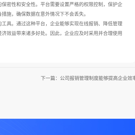
保密性和安全性。平台需要设置严格的权限控制，保护企
备措施，确保数据在意外情况下不会丢失。
工具。通过这种平台，企业能够实现在线报销、降低管理
经济效益带来诸多好处。因此，企业应及时采用并合理使用
下一篇：公司报销管理制度能够提高企业效