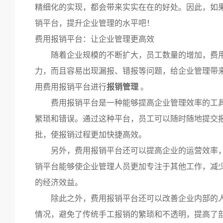
精细化的实现，都会带来实实在在的好处。因此，如
销平台，提升企业管理的水平吧！
费用报销平台：让企业管理更高效
随着企业规模的不断扩大，员工数量的增加，费
力，而且容易出现漏报、错报等问题，给企业管理带
用费用报销平台进行
报销管理
。
费用报销平台是一种能够提高企业管理效率的工具
繁琐和错误。通过这种平台，员工可以随时随地提交
批，使报销过程更加快捷高效。
另外，费用报销平台还可以提高企业的运营效率，
销平台能够使企业管理人员更加专注于其他工作，减
的经济效益。
除此之外，费用报销平台还可以改善企业内部的人
情况，避免了传统手工报销的繁琐和不透明，提高了