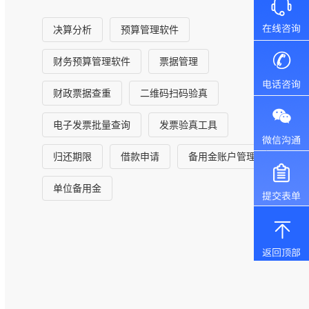
决算分析
预算管理软件
财务预算管理软件
票据管理
财政票据查重
二维码扫码验真
电子发票批量查询
发票验真工具
归还期限
借款申请
备用金账户管理
单位备用金