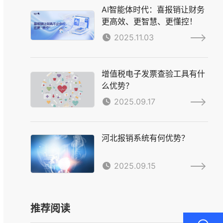
AI智能体时代：喜报销让财务
更高效、更智慧、更懂控！
2025.11.03
增值税电子发票查验工具有什
么优势？
2025.09.17
河北报销系统有何优势？
2025.09.15
推荐阅读