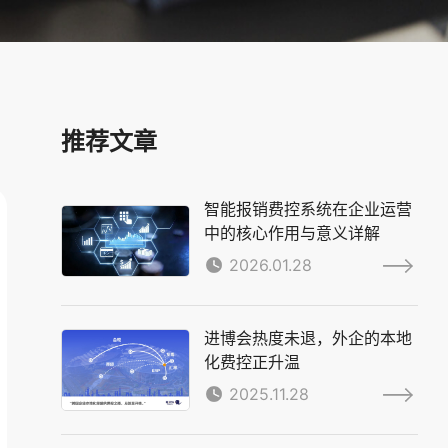
推荐文章
智能报销费控系统在企业运营
中的核心作用与意义详解
2026.01.28
进博会热度未退，外企的本地
化费控正升温
2025.11.28