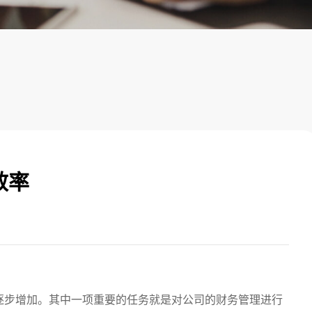
效率
步增加。其中一项重要的任务就是对公司的财务管理进行