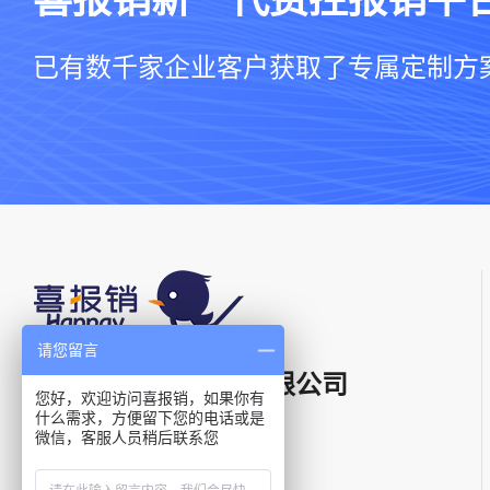
已有数千家企业客户获取了专属定制方
请您留言
上海星汉信息技术有限公司
您好，欢迎访问喜报销，如果你有
什么需求，方便留下您的电话或是
微信，客服人员稍后联系您