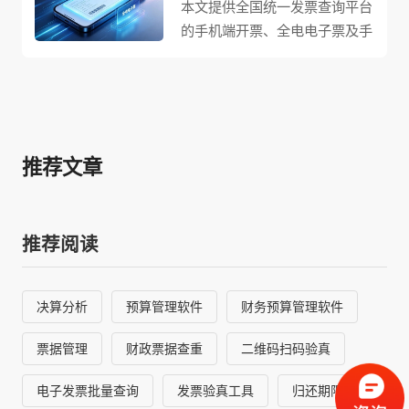
本文提供全国统一发票查询平台
的手机端开票、全电电子票及手
撕票查验全攻略。针对日常报
销、做账、抵扣中发票找不到、
不会查、不敢用等痛点，平台作
为国家税务总局官方推出的权威
渠道，支持近5年内各类发票查
推荐文章
验，当日开票当日可查。用户可
通过电子税务局App或微信、支
付宝税务小程序，扫描二维码或
推荐阅读
手动录入信息即可秒级查验结
果；电子发票可导入PDF/OFD
格式，全电发票支持税务数字账
决算分析
预算管理软件
财务预算管理软件
户批量核验，手撕定额票录入代
码号码即可确认合规性。平台帮
票据管理
财政票据查重
二维码扫码验真
助财务人员解决手工核验量大、
易出错问题，降低涉税风险；普
电子发票批量查询
发票验真工具
归还期限