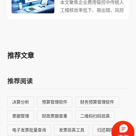
本文聚焦企业费用管控中传统人
工稽核效率低下、易出错、风控
滞后等痛点，深入解析企业费用
稽核系统如何解决费用管控难
题、实现财务高效合规管控。系
统以数字化技术重构费用审核、
校验、监控全流程，通过预设费
推荐文章
用标准、报销额度、审批流程等
核心规则，自动完成一致性校
验，快速识别发票真伪、重复报
推荐阅读
销、超支等常见问题。支持按岗
位、职级、部门及业务场景设置
差异化管控规则，实现预算与业
决算分析
预算管理软件
财务预算管理软件
务深度绑定，并对异常费用、高
频报销、预算超支等行为自动预
票据管理
财政票据查重
二维码扫码验真
警。同时自动生成费用统计与合
规分析报表，为管理层提供精准
电子发票批量查询
发票验真工具
归还期限