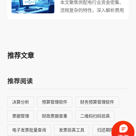
本文聚焦供配电行业资金密集、
流程复杂的特性，深入解析费用
报销申请系统如何适配SAP应
用，实现财务数字化升级。系统
通过智能票据识别技术自动完成
发票真伪核验、重复报销筛查与
信息提取，大幅降低人工稽核工
推荐文章
作量；与SAP财务模块深度对
接，费用数据自动生成凭证、同
步入账，实现业财实时互通；实
推荐阅读
时关联SAP预算数据，构建事前
规划、事中预警、事后分析的全
流程预算管控体系，并借助数据
决算分析
预算管理软件
财务预算管理软件
可视化功能为管理者提供实时决
策支撑，推动财务管理从“事后
票据管理
财政票据查重
二维码扫码验真
核算”向“事前预判、事中管控”
转型。
电子发票批量查询
发票验真工具
归还期限