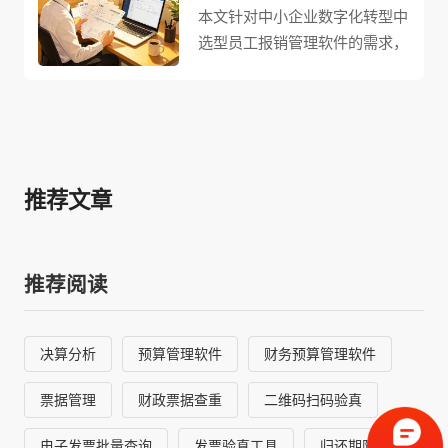
本文针对中小企业数字化转型中
选型员工报销管理软件的需求，
提炼出4个核心选型要点：票据
处理需搭载智能识别技术，自动
验真查重拦截不合规单据；全流
程智能化实现审批路径自动匹
配、预算动态管控；易用性强要
推荐文章
求操作简洁、支持移动端快速报
销；提供数据决策支持，自动生
成可视化报表帮助管理者掌握支
出明细。这4个要点贴合中小企
推荐阅读
业财务精简、管理聚焦的特点，
帮助快速选出适配的报销软件，
决算分析
预算管理软件
财务预算管理软件
实现降本提效与精细化管理。
票据管理
财政票据查重
二维码扫码验真
电子发票批量查询
发票验真工具
归还期限