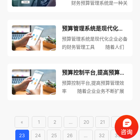
财务预算管理系统是一种关
了...
键的组织管理工具，用于规划和
监控企业预算。该系统能够帮助
企业有效地支配财务资源，追求
预算管理系统是现代化企业必备的财务管理工具
合理的利润和可持续性的增长。
预算管理系统是现代化企业必备
在现代商业环境中，使用财务预
的财务管理工具 随着人们
算...
生活水平的提高，以及经济全球
化的加速，企业对财务管理的要
求也越来越高，尤其在预算管理
预算控制平台,提高预算管理效率
方面。有了科技的发展，预算管
预算控制平台,提高预算管理效
理系统的出现，提高了企业预算
率 随着企业业务不断扩展
的...
和复杂化，对于预算的控制和管
理也变得越来越重要。这时候，
预算控制平台的出现就成为了企
«
1
2
...
20
21
22
业管理的一项重要手段。
预算控制平台是由一系列预算
23
24
25
26
...
32
33
控...