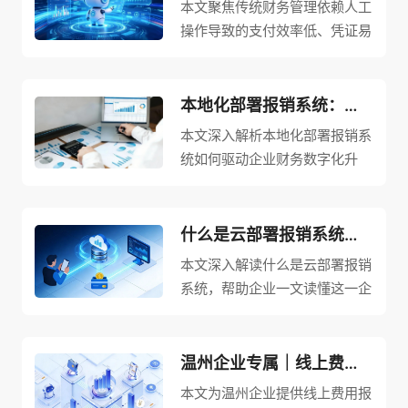
本文聚焦传统财务管理依赖人工
操作导致的支付效率低、凭证易
出错、对账繁琐等痛点，解析企
业智能支付系统如何覆盖各类型
企业财务收付管理需求。系统整
本地化部署报销系统：驱动企业财务数字化升级，实现高效经济灵活管控！
合银企直连、网银报盘等多种支
本文深入解析本地化部署报销系
付模式，搭建专属支付通道，批
统如何驱动企业财务数字化升
量完成对公对私付款并同步单据
级，实现高效、经济、灵活的管
数据；依据预设规则自动匹配借
控。针对传统费用支出模式中信
贷科目、辅助核算、现金流量，
息不对称、沟通鸿沟、交易成本
什么是云部署报销系统？一文读懂企业报销新趋势
自动生成精准财务凭证，实现业
攀升等痛点，系统通过自动化技
本文深入解读什么是云部署报销
务单据与财务凭证双向绑定、全
术重构报销流程：员工拍照上传
系统，帮助企业一文读懂这一企
程可追溯；同时搭载SSL加密、
即可完成发票录入，大幅缩短处
业报销新趋势。针对企业在
异地灾备等多重防护，保障资金
理周期；预设规则实现自动化审
SaaS模式与本地化部署之间的
与数据安全，全面适配报销、付
核与智能风控预警，减少人工干
两难选择，云部署报销系统依托
温州企业专属｜线上费用报销系统免费版排名及可靠性分析
款、借支、专项费用等全场景，
预与成本损失。系统推动财务管
云服务器搭建数字化平台，无需
助推企业财务数字化、规范化转
本文为温州企业提供线上费用报
理从事后核算向事前预警、事中
自建机房，通过互联网即可实现