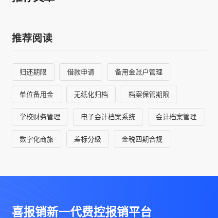
于：深度融合中国本土的财税合
规要求（如金税四期、电子会计
档案标准），并与全球ERP系统
推荐阅读
无缝集成。通过发票智能稽核、
多币种报销、实时预算风控等核
心功能，喜报销帮助跨国企业构
归还期限
借款申请
备用金账户管理
建事前规划、事中管控、事后洞
察的财务智能体体系，将财务团
单位备用金
无纸化归档
档案保管期限
队从繁琐的流程中解放出来，转
向价值优化与战略决策。 从“参
学校财务管理
电子会计档案系统
会计档案管理
展中国”到“融入中国”
数字化商旅
差标分级
金税四期合规
喜报销新一代费控报销平台