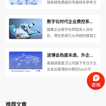
型。
销系统免费版的专属排名参考与
管控转变，为企业管理层提供实
报销全流程线上操作。文章详细
可靠性分析。文章深入解析免费
时数据支撑，成为优化财务管
对比云部署与本地部署的核心优
版系统在降低数字化转型门槛、
理、提升核心竞争力的必然选
势：成本可控（按需订阅降低门
满足基础报销需求方面的核心优
数字化时代企业费控系统软件选型避坑指南！
择。
槛）、灵活高效（秒级弹性扩缩
势，同时强调个性化定制能力对
随着企业数字化转型进入深水
容）、安全合规（AES-256加
企业差异化管理的适配价值。针
区，费控系统已从传统的报销工
密、多重认证）。在远程办公常
对免费版系统选择，文章从数据
具，演进为串联企业预算管理、
态化、业务多元化的当下，云部
安全性、场景适配性、基础售后
费用管控、财务核算的核心枢
署报销系统正契合企业财务数字
保障三大维度提供可靠性评估标
纽。本文将从多维度梳理选型费
化新需求，成为企业顺应趋势、
进博会热度未退，外企的本地化费控正升温
准，并给出排名参考建议，助力
控系统选型要点，助力企业避开
降本增效的重要举措。
喜报销是星汉公司旗下专注于企
温州企业以零成本投入实现财务
选型陷阱，挑选出适配自身发展
业支出管理的AI费控SaaS平
管理效率与合规性的双重提升。
的费控系统软件。
台。我们深谙在华外企面临的合
规、效率与系统本地化挑战，致
力于将超过20年的财务数字化
经验，转化为“更懂中国”的智能
解决方案。 我们的核心价值在
推荐文章