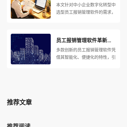
本文针对中小企业数字化转型中
选型员工报销管理软件的需求，
提炼出4个核心选型要点：票据
处理需搭载智能识别技术，自动
验真查重拦截不合规单据；全流
员工报销管理软件革新：智能化报销，提升效率新风尚
程智能化实现审批路径自动匹
配、预算动态管控；易用性强要
多款创新的员工报销管理软件凭
求操作简洁、支持移动端快速报
借其智能化、便捷化的特性，引
销；提供数据决策支持，自动生
领了一场报销流程的革命，赢得
成可视化报表帮助管理者掌握支
了众多企业的青睐。
出明细。这4个要点贴合中小企
业财务精简、管理聚焦的特点，
帮助快速选出适配的报销软件，
实现降本提效与精细化管理。
推荐文章
推荐阅读