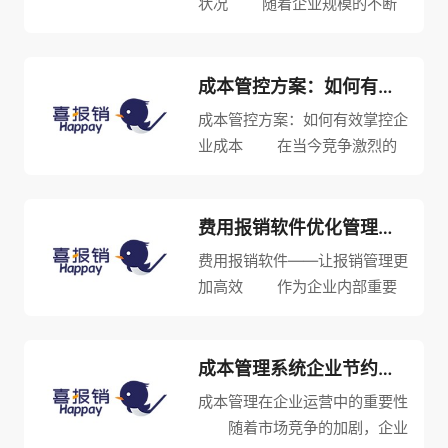
状况 随着企业规模的不断
扩大，财务管理也愈加复杂。如
果没有一个行之有效的预算控制
系统，企业就会面临很多财务风
成本管控方案：如何有效掌控企业成本
险。预算控制系统有助于企业管
成本管控方案：如何有效掌控企
理层及时了解财务状况、发现问
业成本 在当今竞争激烈的
题...
市场中，成本管控是每个企业都
必须重视的问题。如果不控制好
成本，企业的利润就会受到影
费用报销软件优化管理流程，提高效率
响，甚至会遇到困境。因此，为
费用报销软件——让报销管理更
了赢得市场竞争，企业必须制定
加高效 作为企业内部重要
合理...
的管理环节，报销管理一直是各
企业必然要面对的问题，经常出
现一些不规范的现象，例如报销
成本管理系统企业节约成本的得力工具
流程复杂、信息不完整等等。为
成本管理在企业运营中的重要性
了应对这些问题，越来越多的企
随着市场竞争的加剧，企业
业...