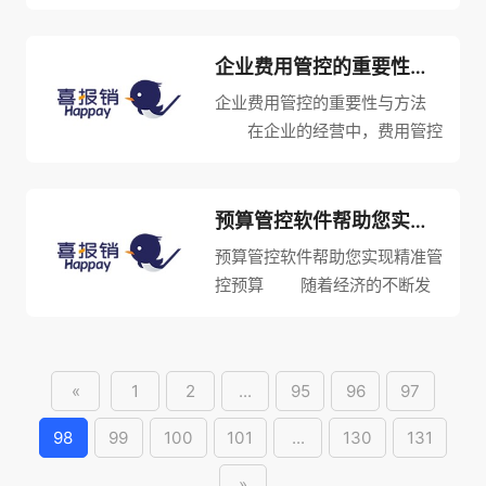
需要更多地关注成本管理以保证
生产和运营的高效性。成本管理
旨在降低企业的非必要支出，并
企业费用管控的重要性与方法
提高企业的生产效率。 首
企业费用管控的重要性与方法
先，成本管理有助于企业降低...
在企业的经营中，费用管控
是非常重要的一个环节。有效的
费用管控可以帮助企业更好地管
理资金流，提高运营效率，减少
预算管控软件帮助您实现精准管控预算
财务风险。下面我们就来聊一聊
预算管控软件帮助您实现精准管
企业费用管控的重要性与方法。
控预算 随着经济的不断发
...
展，企业的预算成为了一个非常
重要的管理工具，而预算的准确
性和管控的有效性对企业的发展
«
1
2
...
95
96
97
至关重要。为了解决这一问题，
很多公司开始采用预算管控软
98
99
100
101
...
130
131
件，...
»