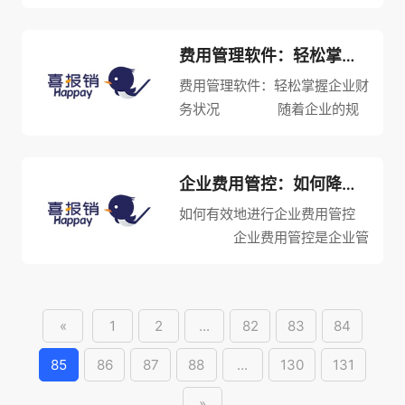
发展，各种费用的报销工作也越
来越频繁。传统的报销方式需要
耗费大量的时间和人力，容易出
费用管理软件：轻松掌握企业财务状况
现漏报、错报等问题，给企业带
费用管理软件：轻松掌握企业财
来不必要的财务风险。为了提高
务状况 随着企业的规
企...
模扩大和业务复杂化，费用管理
已成为企业日常经营的难题之
一。为了有效掌握企业财务状况
企业费用管控：如何降低成本提高效益
及降低经营成本，越来越多的企
如何有效地进行企业费用管控
业选择使用费用管理软件进行财
企业费用管控是企业管
务管...
理的重要环节之一。一旦费用控
制不善，企业将面临投资追求产
能扩张的困境，从而使企业资金
«
1
2
...
82
83
84
困难，无法支付债务和付清贷
款。如何有效地进行企业费用管
85
86
87
88
...
130
131
控就...
»