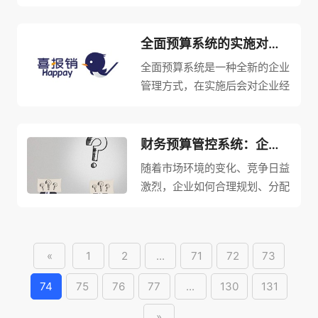
详细阐述了财务预算管理的重要
性和作用：制定合理的财务预
算、实施精确的财务控制、优化
全面预算系统的实施对企业经营的影响及应对策略
资源配置、促进业绩改进。通过
全面预算系统是一种全新的企业
这些方面的阐述，可以帮助企业
管理方式，在实施后会对企业经
提高财...
营产生重要的影响。本文从四个
方面详细阐述了全面预算系统的
实施对企业经营的影响及应对策
财务预算管控系统：企业财务大功臣
略，包括提高企业经营效率、优
随着市场环境的变化、竞争日益
化资源配置、促进企业创新和提
激烈，企业如何合理规划、分配
升企...
财务预算成为了他们必须面对的
一个问题。而针对这个问题，财
务预算管控系统应运而生，它能
«
1
2
...
71
72
73
帮助企业快速建立财务预算，对
预算进行全面的管控和追踪，从
74
75
76
77
...
130
131
而保...
»