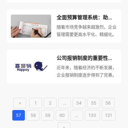
的费用管理，成为企业领导者必
须面对的挑战之一。企业需要一
个高效、便捷的管理工具，以减
全面预算管理系统：助力企业精细管理
少因费用管理不当而产生的时间
随着市场竞争越来越激烈，企业
和人力成本。费用管理软件由此
管理需要更高水平化、精细化。
应运...
而全面预算管理系统的出现，为
企业精细管理提供了有力的支
持。本文就全面预算管理系统的
公司报销制度的重要性与规范
功能和作用进行介绍，为大家深
近年来，随着经济的不断发展，
入了解和使用该系统提供参考和
企业报销制度逐步得到了完善。
帮助。...
报销制度的规范化能够有效避免
企业资金流转的混乱和无序，保
障财务安全，增加员工的积极性
«
1
2
...
54
55
56
和减少资金浪费。本文将从公司
报销制度的重要性、报销流程的
57
58
59
60
...
130
131
规范...
»