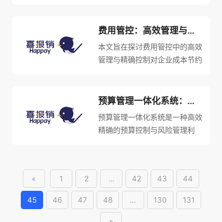
优化企业财务管理。文章首先介
绍了预算管控系统的重要性，然
后从四个方面详细阐述了如何提
费用管控：高效管理与精确控制实现企业成本节约与盈利增长的关键
高预算管控系统效能，包括优化
本文旨在探讨费用管控中的高效
预算制定流程、增强预算执行力
管理与精确控制对企业成本节约
度、...
与盈利增长的关键作用。首先介
绍了费用管控的目标和重要性。
然后从四个方面详细阐述了高效
预算管理一体化系统：高效精确的预算控制与风险管理利器
管理与精确控制的实现，包括合
预算管理一体化系统是一种高效
理制定预算、优化供应链管理、
精确的预算控制与风险管理利
提高...
器。本文从四个方面对这一系统
进行详细阐述：（1）系统的功
能和特点；（2）系统的实施过
«
1
2
...
42
43
44
程；（3）系统的优势和效益；
（4）系统的未来发展趋势。通
45
46
47
48
...
130
131
过对这...
»