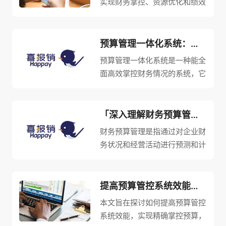
实现财务掌控、资源优化和绩效
改善的重要手段展开阐述。首
先，全面预算管理可以通过预算
编制、执行监控、预测分析等环
预算管理一体化系统：全面高效掌控财务情况，实现精确预测与优化资金配置
节实现财务掌控，为企业提供精
预算管理一体化系统是一种能全
确的财务数据和信息。其次，全
面高效掌控财务情况的系统，它
面预算...
能实现精确预测与优化资金配
置。本文将从四个方面对预算管
理一体化系统进行详细阐述，包
「深入理解财务预算管理：提升企业决策效能与风险控制能力」
括其功能、优势、应用案例以及
财务预算管理是指通过对企业财
未来发展趋势。通过对这些方面
务状况和经营活动进行预测和计
的分析...
划，从而实现对企业决策效能和
风险控制能力的提升。财务预算
管理的基本目标是确保企业在经
提高预算管控系统效能，实现精确掌控预算，优化企业财务管理
济环境的变化和市场竞争中能够
本文旨在探讨如何提高预算管控
稳定运营和持续发展。在企业决
系统效能，实现精确掌控预算，
策中...