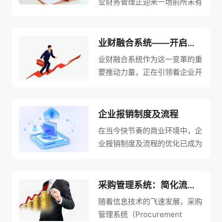
业财务管理正迎来一场前所未有
的变革。报销平台以其全流程线
上审批、无需跑腿的便捷性，迅
速吸引了众多企业和员工的关
业财融合系统——开启无纸化报销新模式
注。
业财融合系统作为这一变革的重
要推动力量，正在引领着企业开
启无纸化报销的新模式，为企业
带来前所未有的管理效率和决策
精度。
企业报销制度及流程
在当今快节奏的商业环境中，企
业报销制度及流程的优化已成为
提升财务管理效率、增强内部控
制和透明度的重要手段。
采购管理系统：简化流程与成本控制的智慧引擎
随着信息技术的飞速发展，采购
管理系统​（Procurement