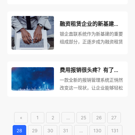
Management System, PMS）
逐渐成为企业简化采购流程、优
化成本控制的智慧引擎。
融资租赁企业的新基建：银企直联系统
银企直联系统作为新基建的重要
组成部分，正逐步成为融资租赁
企业转型升级的重要推手。
费用报销很头疼？有了这个报销管理系统，可轻松应对各种报销
一款全新的报销管理系统正悄然
改变这一现状，让企业能够轻松
应对各种报销问题。
«
1
2
...
25
26
27
28
29
30
31
...
130
131